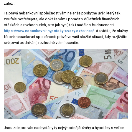
záleží.
Ta pravá nebankovní společnost vám nejenže poskytne úvěr, který tak
zoufale potřebujete, ale dokáže vám i poradit v důležitých finančních
otázkách a rozhodnutích, a to jak nyní, tak i nadále v budoucnosti
https://www.nebankovni-hypoteky-uvery.cz/o-nas/
. A uvidíte, že služby
férové nebankovní společnosti právě ve vaší složité situaci, kdy rozjíždíte
své první podnikání, rozhodně velmi oceníte.
Jsou zde pro vás nachystány ty nejvýhodnější úvěry a hypotéky s velice