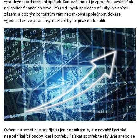
výhodnými podmínkami splátek. Samozřejmostí je zprostředkování těch
nejlepších finančních produktů i od jiných společností.
Díky kvalitnímu
zázemí a dobrým kontaktům vám nebankovní společnost dokáže
vyjednat takové podmínky, na které byste jinak nedosáhli.
Ovšem na své si zde nepřijdou jen
podnikatelé, ale rovněž fyzické
nepodnikající osoby
, které potřebují získat spotřebitelský úvěr anebo se