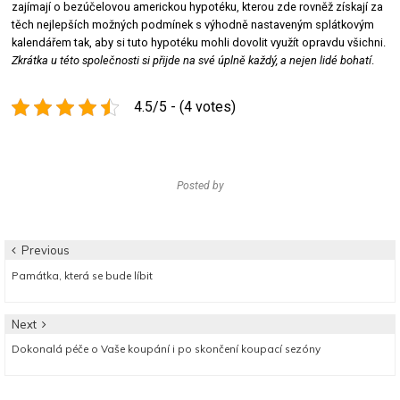
zajímají o bezúčelovou americkou hypotéku, kterou zde rovněž získají za
těch nejlepších možných podmínek s výhodně nastaveným splátkovým
kalendářem tak, aby si tuto hypotéku mohli dovolit využít opravdu všichni.
Zkrátka u této společnosti si přijde na své úplně každý, a nejen lidé bohatí
.
4.5/5 - (4 votes)
Posted by
Navigace
Previous
Previous
Památka, která se bude líbit
pro
post:
příspěvek
Next
Next
Dokonalá péče o Vaše koupání i po skončení koupací sezóny
post: