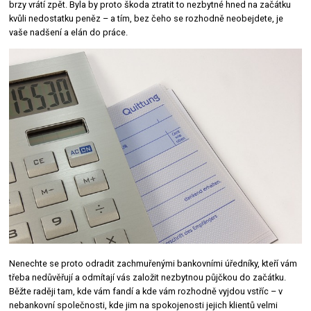
brzy vrátí zpět. Byla by proto škoda ztratit to nezbytné hned na začátku
kvůli nedostatku peněz – a tím, bez čeho se rozhodně neobejdete, je
vaše nadšení a elán do práce.
Nenechte se proto odradit zachmuřenými bankovními úředníky, kteří vám
třeba nedůvěřují a odmítají vás založit nezbytnou půjčkou do začátku.
Běžte raději tam, kde vám fandí a kde vám rozhodně vyjdou vstříc – v
nebankovní společnosti, kde jim na spokojenosti jejich klientů velmi