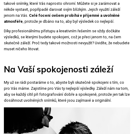
takové snímky, které Vás naprosto ohromí. Můžete si je zarámovat a
někde vystavit, popřípadě darovat svým blízkým. Jejich využití záleží
jenom na Vás.
Celé focení ovšem probíhá v příjemné a uvolněné
atmosféře
, protože je dbáno na to, aby byl výsledek co nejlepší.
Díky profesionálnímu přístupu a kreativním řešením se vždy dočkáte
výsledků, se kterými budete spokojeni, což je přeci jenom to, na čem
skutečně záleží. Proč tedy takové možnosti nevyužít? Uvidíte, že nebudete
muset ničeho litovat.
Na Vaší spokojenosti záleží
My už se rádi postaráme o to, abyste byli skutečně spokojeni s tím, co
pro Vás máme. Zajistíme pro Vás ty nejlepší výsledky. Záleží nám na tom,
aby se každý cítil při fotografování dobře a spokojeně, protože jen tak lze
dosáhnout uvolněných snímků, které jsou zajímavé a originální.