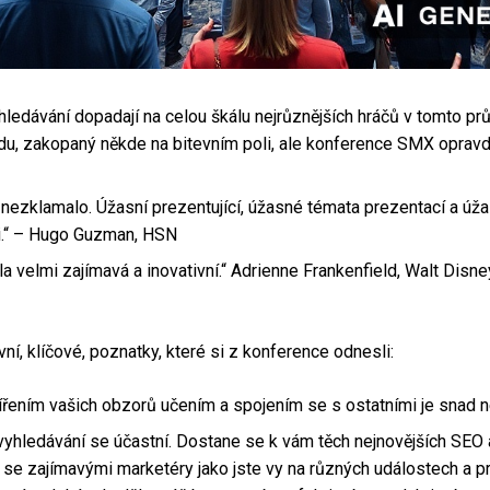
ledávání dopadají na celou škálu nejrůznějších hráčů v tomto pr
u, zakopaný někde na bitevním poli, ale konference SMX opravdu
klamalo. Úžasní prezentující, úžasné témata prezentací a úžasní 
i.“ – Hugo Guzman, HSN
la velmi zajímavá a inovativní.“ Adrienne Frankenfield, Walt Disn
vní, klíčové, poznatky, které si z konference odnesli:
ířením vašich obzorů učením a spojením se s ostatními je snad nej
 vyhledávání se účastní. Dostane se k vám těch nejnovějších SEO
e se zajímavými marketéry jako jste vy na různých událostech a 