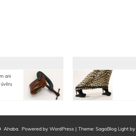
m ani
 úvěru
©
Ahaba.
Powered by WordPress
|
Theme:
SagaBlog Light
by 