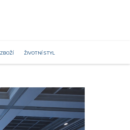
mnutí náš web, kde není těžký ani život s
ZBOŽÍ
ŽIVOTNÍ STYL