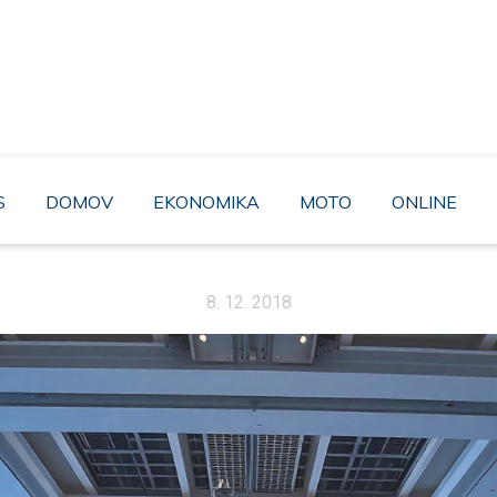
AHABA
rozhodně to není moudré řešení. A proto byste neměli minout bez povši
pravdou.
S
DOMOV
EKONOMIKA
MOTO
ONLINE
8. 12. 2018