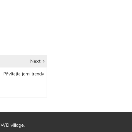
Next
Next
Přivítejte jarní trendy
post:
WD village.