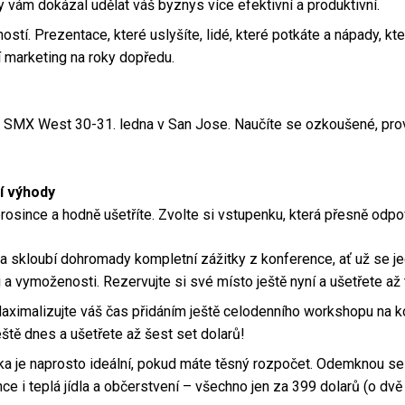
y vám dokázal udělat váš byznys více efektivní a produktivní.
stí. Prezentace, které uslyšíte, lidé, které potkáte a nápady, kte
 marketing na roky dopředu.
ci SMX West 30-31. ledna v San Jose. Naučíte se ozkoušené, pro
ší výhody
rosince a hodně ušetříte. Zvolte si vstupenku, která přesně odp
a skloubí dohromady kompletní zážitky z konference, ať už se je
i a vymoženosti. Rezervujte si své místo ještě nyní a ušetřete až t
aximalizujte váš čas přidáním ještě celodenního workshopu na 
eště dnes a ušetřete až šest set dolarů!
ka je naprosto ideální, pokud máte těsný rozpočet. Odemknou s
ce i teplá jídla a občerstvení – všechno jen za 399 dolarů (o dvě