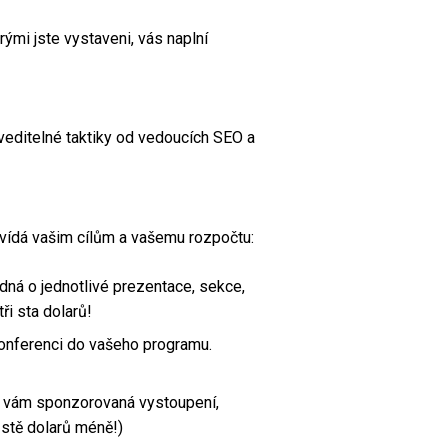
rými jste vystaveni, vás naplní
veditelné taktiky od vedoucích SEO a
ovídá vašim cílům a vašemu rozpočtu:
dná o jednotlivé prezentace, sekce,
ři sta dolarů!
konferenci do vašeho programu.
e vám sponzorovaná vystoupení,
 stě dolarů méně!)