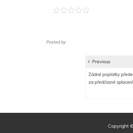
Posted by
Navigace
Previous
Previous
pro
Žádné poplatky přede
post:
za předčasné splacení
příspěvek
Copyright 