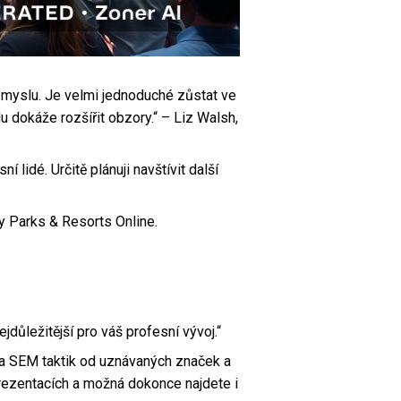
ůmyslu. Je velmi jednoduché zůstat ve
 dokáže rozšířit obzory.“ – Liz Walsh,
lidé. Určitě plánuji navštívit další
ey Parks & Resorts Online.
důležitější pro váš profesní vývoj.“
 a SEM taktik od uznávaných značek a
prezentacích a možná dokonce najdete i