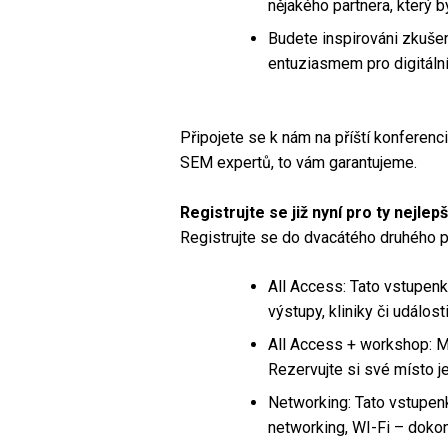
nějakého partnera, který b
Budete inspirováni zkušeno
entuziasmem pro digitální
Připojete se k nám na příští konferen
SEM expertů, to vám garantujeme.
Registrujte se již nyní pro ty nejlep
Registrujte se do dvacátého druhého p
All Access: Tato vstupenk
výstupy, kliniky či událost
All Access + workshop: M
Rezervujte si své místo j
Networking: Tato vstupen
networking, WI-Fi – dokon