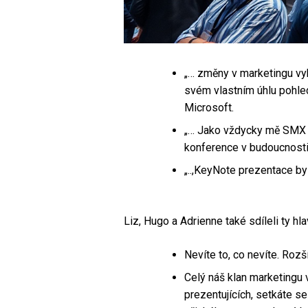
„… změny v marketingu vyh
svém vlastním úhlu pohled
Microsoft.
„… Jako vždycky mě SMX nez
konference v budoucnost
„..,KeyNote prezentace by
Liz, Hugo a Adrienne také sdíleli ty hla
Nevíte to, co nevíte. Rozš
Celý náš klan marketingu
prezentujících, setkáte s