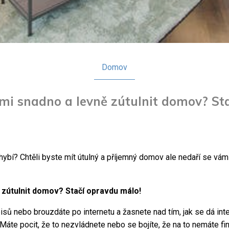
Domov
lmi snadno a levně zútulnit domov? St
chybí? Chtěli byste mít útulný a příjemný domov ale nedaří se vá
 zútulnit domov? Stačí opravdu málo!
sů nebo brouzdáte po internetu a žasnete nad tím, jak se dá inter
Máte pocit, že to nezvládnete nebo se bojíte, že na to nemáte f