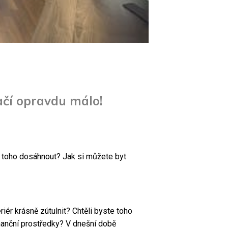
ačí opravdu málo!
m toho dosáhnout? Jak si můžete byt
iér krásně zútulnit? Chtěli byste toho
inanční prostředky? V dnešní době