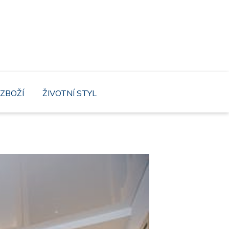
mnutí náš web, kde není těžký ani život s
ZBOŽÍ
ŽIVOTNÍ STYL