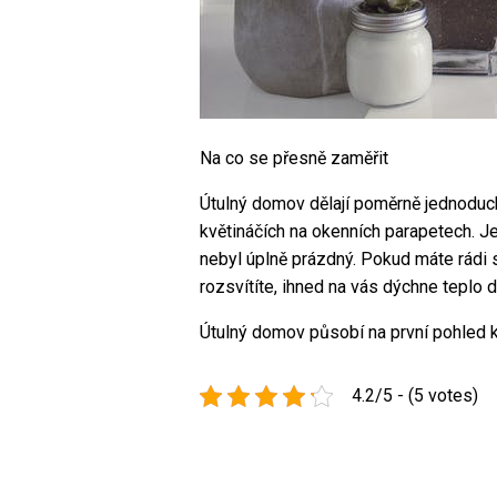
Na co se přesně zaměřit
Útulný domov dělají poměrně jednoduché 
květináčích na okenních parapetech. Jen
nebyl úplně prázdný. Pokud máte rádi sv
rozsvítíte, ihned na vás dýchne teplo
Útulný domov působí na první pohled k
4.2/5 - (5 votes)