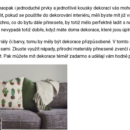
naopak i jednoduché prvky a jednotlivé kousky dekorací vás moho
t, pokud se pouštíte do dekorování interiéru, měli byste mít již 
hno, co do bytu dále přinesete, by totiž mělo perfektně ladit s n
, nevypadá totiž dobře, když máte doma dekorace, které jsou úpl
iály či barvy, tomu by měly být dekorace přizpůsobené. V tomto 
ami. Zkuste využít nápady, přírodní materiály přinesené zvenčí a
vot. Pak můžete mít dekorace téměř zadarmo a udělají vám hodně 