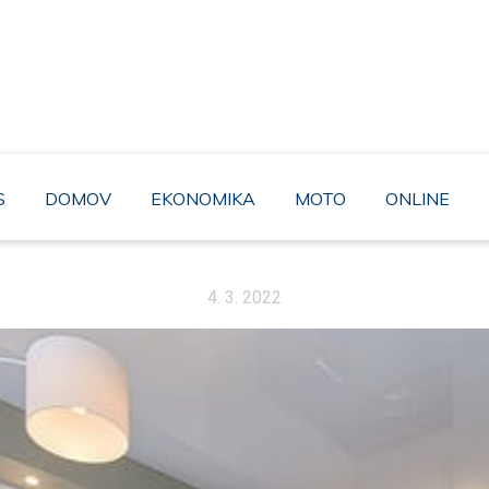
AHABA
rozhodně to není moudré řešení. A proto byste neměli minout bez povši
pravdou.
S
DOMOV
EKONOMIKA
MOTO
ONLINE
4. 3. 2022