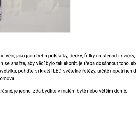
věci, jako jsou třeba polštářky, dečky, fotky na stěnách, svíčky, a
 se snažte, aby věcí bylo tak akorát, je třeba dosáhnout toho, ab
ětýlka, pořiďte si kratší LED světelné řetězy, určitě nepatří jen
 domova.
rásně, je jedno, zda bydlíte v malém bytě nebo větším domě.