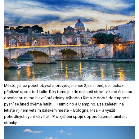
Město, jehož počet obyvatel převyšuje lehce 2,5 miliónů, se nachází
přibližně uprostřed Itálie. Díky tomu je zde nejlepší strávit víkend či celou
dovolenou mimo hlavní prázdniny. Výhodou Říma je dobrá dostupnost,
pyšní se hned dvěma letišti – Fiumicino a Ciampino. Lze zaletět i na
letiště v jiném větším italském městě – Bologna, Pisa – a využít
pohodlných rychlíků v Itálii. Pro zjištění spojů doporučujeme trainitalia
stránky.