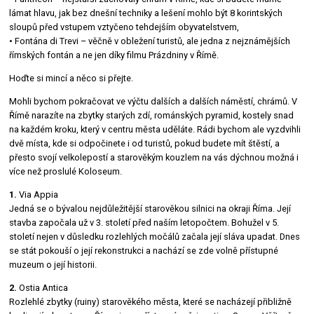
lámat hlavu, jak bez dnešní techniky a lešení mohlo být 8 korintských
sloupů před vstupem vztyčeno tehdejším obyvatelstvem,
• Fontána di Trevi – věčně v obležení turistů, ale jedna z nejznámějších
římských fontán a ne jen díky filmu Prázdniny v Římě.
Hoďte si mincí a něco si přejte.
Mohli bychom pokračovat ve výčtu dalších a dalších náměstí, chrámů. V
Římě narazíte na zbytky starých zdí, románských pyramid, kostely snad
na každém kroku, který v centru města uděláte. Rádi bychom ale vyzdvihli
dvě místa, kde si odpočinete i od turistů, pokud budete mít štěstí, a
přesto svojí velkolepostí a starověkým kouzlem na vás dýchnou možná i
více než proslulé Koloseum.
1.
Via Appia
Jedná se o bývalou nejdůležitější starověkou silnici na okraji Říma. Její
stavba započala už v 3. století před naším letopočtem. Bohužel v 5.
století nejen v důsledku rozlehlých močálů začala její sláva upadat. Dnes
se stát pokouší o její rekonstrukci a nachází se zde volně přístupné
muzeum o její historii.
2.
Ostia Antica
Rozlehlé zbytky (ruiny) starověkého města, které se nacházejí přibližně