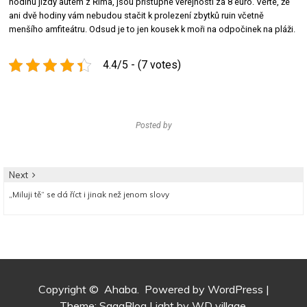
hodinu jízdy autem z Říma, jsou přístupné veřejnosti za 8 euro. Věřte, že
ani dvě hodiny vám nebudou stačit k prolezení zbytků ruin včetně
menšího amfiteátru. Odsud je to jen kousek k moři na odpočinek na pláži.
4.4/5 - (7 votes)
Posted by
Navigace
Next
Next
„Miluji tě“ se dá říct i jinak než jenom slovy
pro
post:
příspěvek
Copyright ©
Ahaba.
Powered by WordPress
|
Theme:
SagaBlog Light
by WD village.