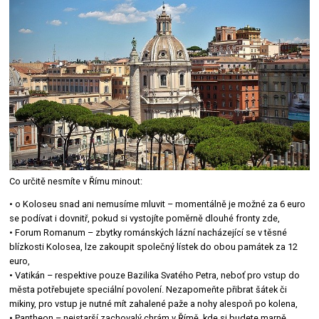
Co určitě nesmíte v Římu minout:
• o Koloseu snad ani nemusíme mluvit – momentálně je možné za 6 euro
se podívat i dovnitř, pokud si vystojíte poměrně dlouhé fronty zde,
• Forum Romanum – zbytky románských lázní nacházející se v těsné
blízkosti Kolosea, lze zakoupit společný lístek do obou památek za 12
euro,
• Vatikán – respektive pouze Bazilika Svatého Petra, neboť pro vstup do
města potřebujete speciální povolení. Nezapomeňte přibrat šátek či
mikiny, pro vstup je nutné mít zahalené paže a nohy alespoň po kolena,
• Pantheon – nejstarší zachovalý chrám v Římě, kde si budete marně