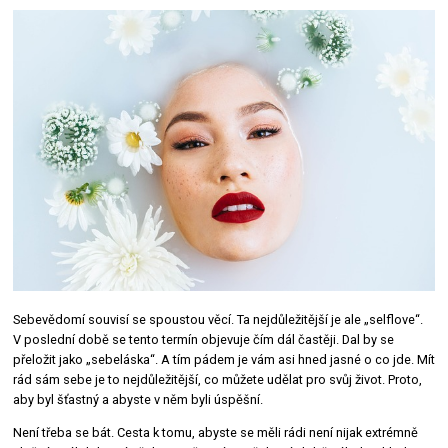
Sebevědomí souvisí se spoustou věcí. Ta nejdůležitější je ale „selflove“.
V poslední době se tento termín objevuje čím dál častěji. Dal by se
přeložit jako „sebeláska“. A tím pádem je vám asi hned jasné o co jde. Mít
rád sám sebe je to nejdůležitější, co můžete udělat pro svůj život. Proto,
aby byl šťastný a abyste v něm byli úspěšní.
Není třeba se bát. Cesta k tomu, abyste se měli rádi není nijak extrémně