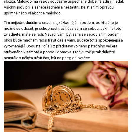
složitá. Málokdo má však v současné uspěchané době náladu ji hledat.
Všichni jsou příliš zaneprázdnění a nešťastní. Dělat s tím opravdu
upřímně něco však chce málokdo.
Tím nejjednodušším a snad i nejzákladnějším bodem, od kterého je
možné se odrazit, je schopnost trávit čas sám se sebou. Jakmile toto
zvládnete, máte se rádi. Nevadí vám, být sami se sebou a tím pádem i
okolí bude mnohem radši trávit čas s vámi. Budete totiž spokojenější a
vyrovnanější. Spousta lidí šílí z představy volného pátečního večera
stráveného v samotě a pohodlí domova. Proč? Proč je tak důležité
neustále s někým trávit čas, být na party, grilovačce…