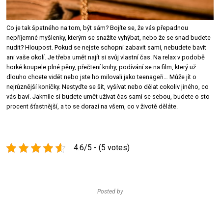
Co je tak špatného na tom, být sám? Bojíte se, že vás přepadnou
nepříjemné myšlenky, kterým se snažíte vyhýbat, nebo že se snad budete
nudit? Hloupost. Pokud se nejste schopni zabavit sami, nebudete bavit
ani vaše okolí. Je třeba umět najít si svůj vlastní čas. Na relax v podobě
horké koupele plné pěny, přečtení knihy, podívání se na film, který už
dlouho chcete vidět nebo jste ho milovali jako teenageři… Může jít o
nejrůznější koníčky. Nestyďte se šít, vyšívat nebo dělat cokoliv jiného, co
vás baví. Jakmile si budete umět užívat čas sami se sebou, budete o sto
procent šťastnější, a to se dorazí na všem, co v životě děláte.
4.6/5 - (5 votes)
Posted by