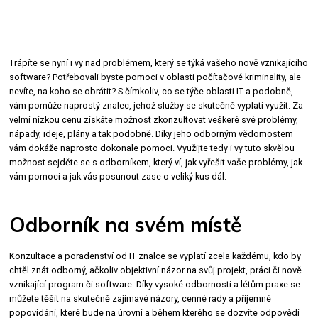
Trápíte se nyní i vy nad problémem, který se týká vašeho nově vznikajícího
software? Potřebovali byste pomoci v oblasti počítačové kriminality, ale
nevíte, na koho se obrátit? S čímkoliv, co se týče oblasti IT a podobně,
vám pomůže naprostý znalec, jehož služby se skutečně vyplatí využít. Za
velmi nízkou cenu získáte možnost zkonzultovat veškeré své problémy,
nápady, ideje, plány a tak podobně. Díky jeho odborným vědomostem
vám dokáže naprosto dokonale pomoci. Využijte tedy i vy tuto skvělou
možnost sejděte se s odborníkem, který ví, jak vyřešit vaše problémy, jak
vám pomoci a jak vás posunout zase o veliký kus dál.
Odborník na svém místě
Konzultace a poradenství od IT znalce
se vyplatí zcela každému, kdo by
chtěl znát odborný, ačkoliv objektivní názor na svůj projekt, práci či nově
vznikající program či software. Díky vysoké odbornosti a létům praxe se
můžete těšit na skutečně zajímavé názory, cenné rady a příjemné
popovídání, které bude na úrovni a během kterého se dozvíte odpovědi