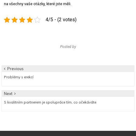
na všechny vaše otázky, které jste měli.
4/5 - (2 votes)
Posted by
Navigace
Previous
Previous
Problémy s erekcí
pro
post:
příspěvek
Next
Next
S kvalitním partnerem je spolupráce tím, co očekáváte
post: