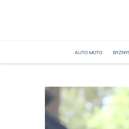
Skip
to
content
Žít ve lži může být sice pohodlné, ale 
AUTO MOTO
BYZNY