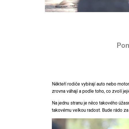
Pom
Někteří rodiče vybírají auto nebo motor
zrovna váhají a podle toho, co zvolí je
Na jednu stranu je něco takového úža
takovému velkou radost. Bude rádo za 