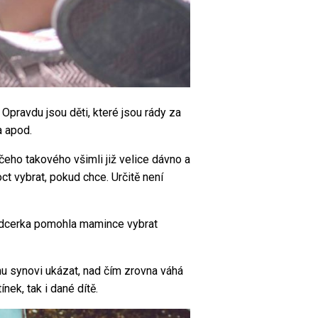
Opravdu jsou děti, které jsou rády za
a apod.
čeho takového všimli již velice dávno a
ct vybrat, pokud chce. Určitě není
á dcerka pomohla mamince vybrat
mu synovi ukázat, nad čím zrovna váhá
nek, tak i dané dítě.