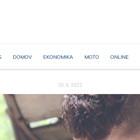
AHABA
rozhodně to není moudré řešení. A proto byste neměli minout bez povši
pravdou.
S
DOMOV
EKONOMIKA
MOTO
ONLINE
30. 6. 2022