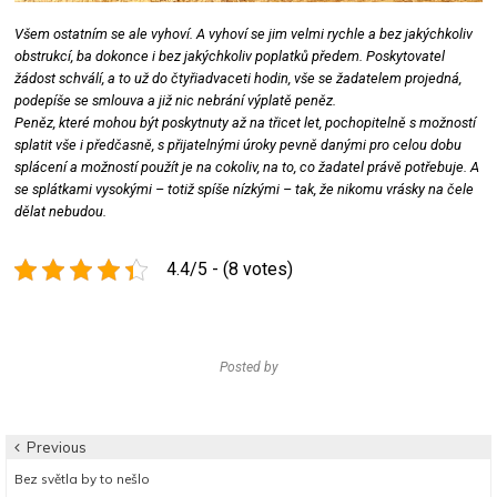
Všem ostatním se ale vyhoví. A vyhoví se jim velmi rychle a bez jakýchkoliv
obstrukcí, ba dokonce i bez jakýchkoliv poplatků předem. Poskytovatel
žádost schválí, a to už do čtyřiadvaceti hodin, vše se žadatelem projedná,
podepíše se smlouva a již nic nebrání výplatě peněz.
Peněz, které mohou být poskytnuty až na třicet let, pochopitelně s možností
splatit vše i předčasně, s přijatelnými úroky pevně danými pro celou dobu
splácení a možností použít je na cokoliv, na to, co žadatel právě potřebuje. A
se splátkami vysokými – totiž spíše nízkými – tak, že nikomu vrásky na čele
dělat nebudou.
4.4/5 - (8 votes)
Posted by
Navigace
Previous
Previous
Bez světla by to nešlo
pro
post: