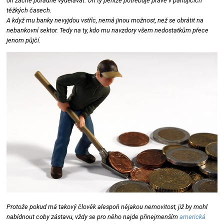
on začne pořádně vydělávat. On ty peníze potřebuje právě v panujících
těžkých časech.
A když mu banky nevyjdou vstříc, nemá jinou možnost, než se obrátit na
nebankovní sektor. Tedy na ty, kdo mu navzdory všem nedostatkům přece
jenom půjčí.
Protože pokud má takový člověk alespoň nějakou nemovitost, již by mohl
nabídnout coby zástavu, vždy se pro něho najde přinejmenším
americká