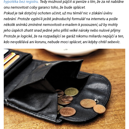
hypotéka bez registru
. Tedy možnost půjčit si peníze s tím, že za ně nabídne
onu nemovitost coby garanci toho, že bude splácet.
Pokud je tak dotyčný ochoten učinit, už mu téměř nic v získání úvěru
nebrání. Protože vyplní-li ještě jednoduchý formulář na internetu a pošle
několik snímků zmíněné nemovitosti e-mailem k posouzení, už by mohly
jeho úspěch zhatit snad jedině jeho příliš velké nároky nebo nulové příjmy.
Protože je logické, že na rozpadající se garáž nikomu miliardu nepůjčí a ten,
kdo nevydělává ani korunu, nebude moci splácet, ani kdyby chtěl sebevíc.