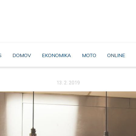
AHABA
rozhodně to není moudré řešení. A proto byste neměli minout bez povši
pravdou.
S
DOMOV
EKONOMIKA
MOTO
ONLINE
13. 2. 2019