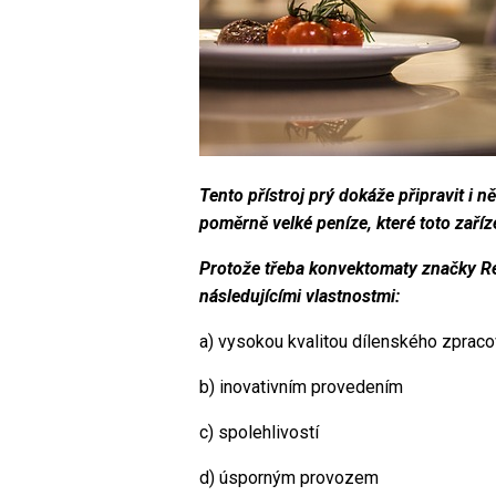
Tento přístroj prý dokáže připravit i 
poměrně velké peníze, které toto zaříze
Protože třeba konvektomaty značky Reti
následujícími vlastnostmi:
a)
vysokou kvalitou dílenského zpraco
b)
inovativním provedením
c)
spolehlivostí
d)
úsporným provozem