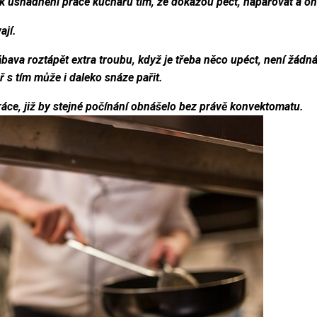
í k usnadnění práce kuchařů tím, že dokážou péct, napařovat a o
ají.
ábava roztápět extra troubu, když je třeba něco upéct, není žádná
 s tím může i daleko snáze pařit.
ce, již by stejné počínání obnášelo bez právě konvektomatu.