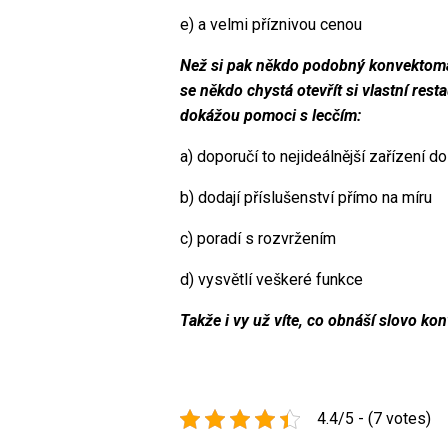
e)
a velmi příznivou cenou
Než si pak někdo podobný konvektomat 
se někdo chystá otevřít si vlastní rest
dokážou pomoci s lecčím:
a)
doporučí to nejideálnější zařízení do
b)
dodají příslušenství přímo na míru
c)
poradí s rozvržením
d)
vysvětlí veškeré funkce
Takže i vy už víte, co obnáší slovo kon
4.4/5 - (7 votes)