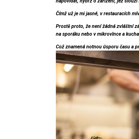
napovídat, nýbrž o zařízení, jež slouž
Čímž už je mi jasné,
v restauracích mív
Prostě proto, že není žádná zvláštní z
na sporáku nebo v mikrovlnce a kuchař
Což znamená notnou úsporu času a prá