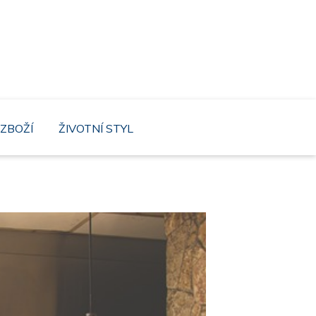
mnutí náš web, kde není těžký ani život s
ZBOŽÍ
ŽIVOTNÍ STYL