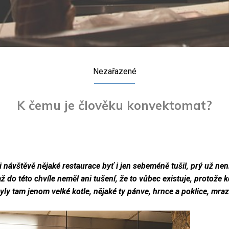
Nezařazené
K čemu je člověku konvektomat?
 návštěvě nějaké restaurace byť i jen sebeméně tušil, prý už není
 do této chvíle neměl ani tušení, že to vůbec existuje, protože
ly tam jenom velké kotle, nějaké ty pánve, hrnce a poklice, mrazá