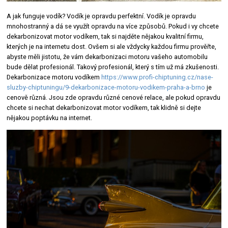
A jak funguje vodík? Vodík je opravdu perfektní. Vodík je opravdu
mnohostranný a dá se využít opravdu na více způsobů. Pokud i vy chcete
dekarbonizovat motor vodíkem, tak si najděte nějakou kvalitní firmu,
kterých je na internetu dost. Ovšem si ale vždycky každou firmu prověřte,
abyste měli jistotu, že vám dekarbonizaci motoru vašeho automobilu
bude dělat profesionál. Takový profesionál, který s tím už má zkušenosti.
Dekarbonizace motoru vodíkem
https://www.profi-chiptuning.cz/nase-
sluzby-chiptuningu/9-dekarbonizace-motoru-vodikem-praha-a-brno
je
cenově různá. Jsou zde opravdu různé cenové relace, ale pokud opravdu
chcete si nechat dekarbonizovat motor vodíkem, tak klidně si dejte
nějakou poptávku na internet.