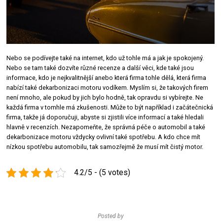
Nebo se podívejte také na internet, kdo už tohle má a jak je spokojený.
Nebo se tam také dozvíte různé recenze a další věci, kde také jsou
informace, kdo je nejkvalitnější anebo která firma tohle dělá, která firma
nabízí také dekarbonizaci motoru vodíkem. Myslím si, že takových firem
není mnoho, ale pokud by jich bylo hodně, tak opravdu si vybírejte. Ne
každá firma v tomhle má zkušenosti. Může to být například i začátečnická
firma, takže já doporučuji, abyste si zjistili více informací a také hledali
hlavně v recenzích. Nezapomeňte, že správná péče o automobil a také
dekarbonizace motoru vždycky ovlivní také spotřebu. A kdo chce mít
nízkou spotřebu automobilu, tak samozřejmě že musí mít čistý motor.
4.2/5 - (5 votes)
Posted by