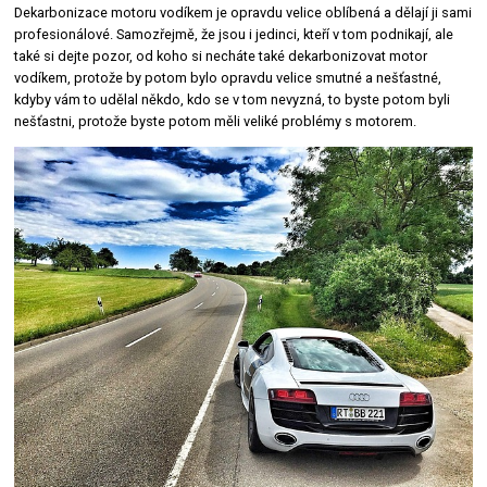
Dekarbonizace motoru vodíkem je opravdu velice oblíbená a dělají ji sami
profesionálové. Samozřejmě, že jsou i jedinci, kteří v tom podnikají, ale
také si dejte pozor, od koho si necháte také dekarbonizovat motor
vodíkem, protože by potom bylo opravdu velice smutné a nešťastné,
kdyby vám to udělal někdo, kdo se v tom nevyzná, to byste potom byli
nešťastni, protože byste potom měli veliké problémy s motorem.