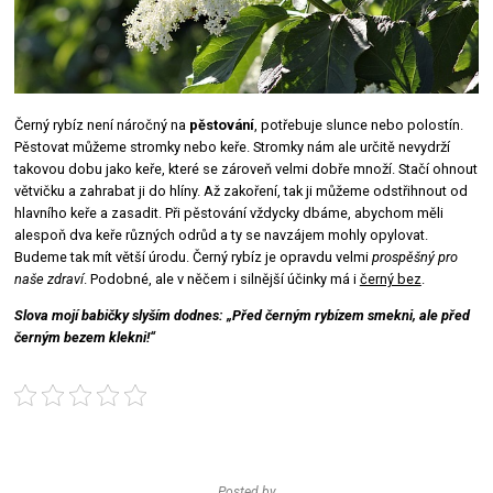
Černý rybíz není náročný na
pěstování
, potřebuje slunce nebo polostín.
Pěstovat můžeme stromky nebo keře. Stromky nám ale určitě nevydrží
takovou dobu jako keře, které se zároveň velmi dobře množí. Stačí ohnout
větvičku a zahrabat ji do hlíny. Až zakoření, tak ji můžeme odstřihnout od
hlavního keře a zasadit. Při pěstování vždycky dbáme, abychom měli
alespoň dva keře různých odrůd a ty se navzájem mohly opylovat.
Budeme tak mít větší úrodu. Černý rybíz je opravdu velmi
prospěšný pro
naše zdraví
. Podobné, ale v něčem i silnější účinky má i
černý bez
.
Slova mojí babičky slyším dodnes: „Před černým rybízem smekni, ale před
černým bezem klekni!“
Posted by