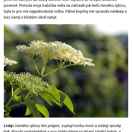
povinné. Protože moje babička měla na zahradě pár keřů černého rybízu,
byla to pro mě nejjednodušší volba. Pálivé kopřivy mě opravdu nelákaly a
bez černý v blízkém okolí nebyl.
Listy
z černého rybízu léčí průjem, zvyšují tvorbu moči a snižují vysoký
tlak. Působí
protizánětlivě
a jsou blahodárné na léčení zánětů ledvin, a