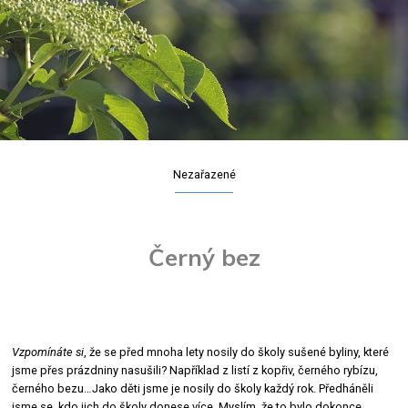
Nezařazené
Černý bez
Vzpomínáte si
, že se před mnoha lety nosily do školy sušené byliny, které
jsme přes prázdniny nasušili? Například z listí z kopřiv, černého rybízu,
černého bezu…Jako děti jsme je nosily do školy každý rok. Předháněli
jsme se, kdo jich do školy donese více. Myslím, že to bylo dokonce