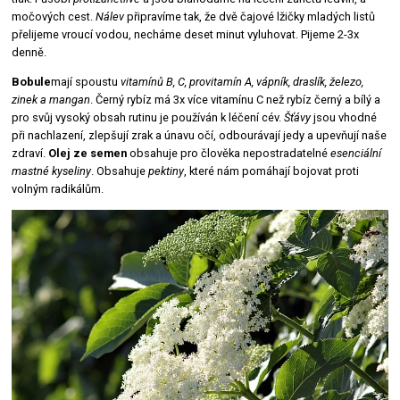
močových cest.
Nálev
připravíme tak, že dvě čajové lžičky mladých listů
přelijeme vroucí vodou, necháme deset minut vyluhovat. Pijeme 2-3x
denně.
Bobule
mají spoustu
vitamínů B, C, provitamín A, vápník, draslík, železo,
zinek a mangan
. Černý rybíz má 3x více vitamínu C než rybíz černý a bílý a
pro svůj vysoký obsah rutinu je používán k léčení cév.
Šťávy
jsou vhodné
při nachlazení, zlepšují zrak a únavu očí, odbourávají jedy a upevňují naše
zdraví.
Olej ze semen
obsahuje pro člověka nepostradatelné
esenciální
mastné kyseliny
. Obsahuje
pektiny
, které nám pomáhají bojovat proti
volným radikálům.